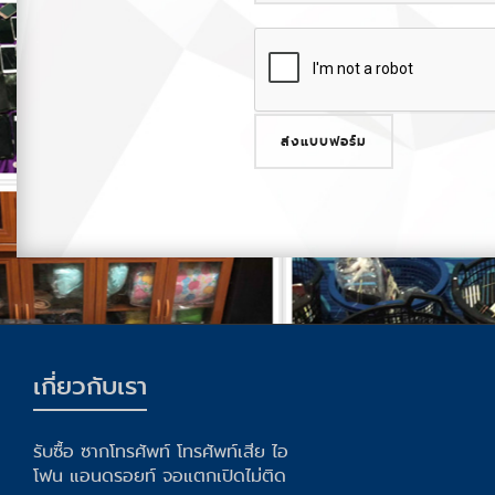
เกี่่ยวกับเรา
รับซื้อ ซากโทรศัพท์ โทรศัพท์เสีย ไอ
โฟน แอนดรอยท์ จอแตกเปิดไม่ติด