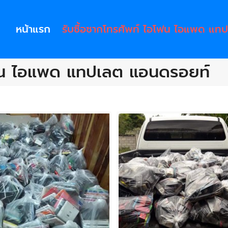
หน้าแรก
รับซื้อซากโทรศัพท์ ไอโฟน ไอแพด แท
อโฟน ไอแพด แทปเลต แอนดรอยท์