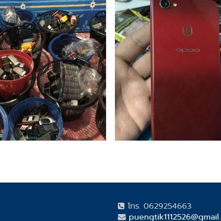
โทร. 0629254663
puengtik1112526@gmail